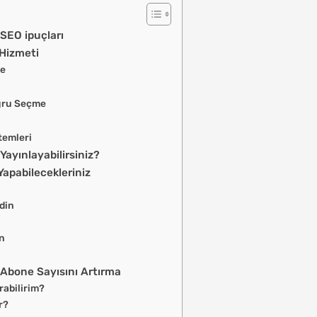
SEO ipuçları
 Hizmeti
me
oğru Seçme
temleri
Yayınlayabilirsiniz?
Yapabilecekleriniz
Edin
in
 Abone Sayısını Artırma
rabilirim?
r?