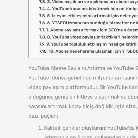
3. Video başlıkları ve açıklamaları abone sayı
4. YouTube kanalımı büyütmek için ne tür iç
5. İzleyici etkileşimini artırmak için neler ya
6. YTSEOUzmanı’nın sunduğu hizmetler ne ka
7. Abone sayısını artırmak için SEO’nun önem
8. YouTube video paylaşım taktikleri nelerdi
9. YouTube topluluk etkileşimi nasıl geliştiril
10. Abone hedeflerime ulaşmak için YTSEOU
YouTube Abone Sayısını Artırma ve YouTube S
YouTube, dünya genelinde milyarlarca insanın 
video paylaşım platformudur. Bir YouTube kana
olduğunca geniş bir kitleye ulaştırmak ve abo
sayısını artırmak kolay bir iş değildir. İşte siz
bazı ipuçları:
Kaliteli içerikler oluşturun: YouTube’da 
artırmanın en önemli yollarından biridir. 