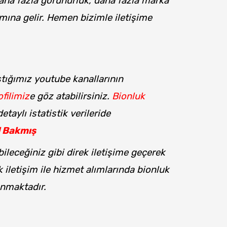
aha fazla görünürlük, daha fazla marka
amına gelir. Hemen bizimle iletişime
ştığımız youtube kanallarının
filimiz
e göz atabilirsiniz.
Bionluk
aylı istatistik verileride
l Bakmış
ileceğiniz gibi direk iletişime geçerek
k iletişim ile hizmet alımlarında bionluk
nmaktadır.