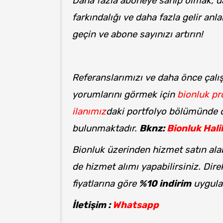
Daha fazla aboneye sahip olmak, d
farkındalığı ve daha fazla gelir anl
geçin ve abone sayınızı artırın!
Referanslarımızı ve daha önce çalı
yorumlarını görmek için
bionluk pro
ilanımız
daki portfolyo bölümünde det
bulunmaktadır.
Bknz:
Bionluk Hali
Bionluk üzerinden hizmet satın alab
de hizmet alımı yapabilirsiniz. Dire
fiyatlarına göre
%10 indirim
uygula
İletişim :
Whatsapp