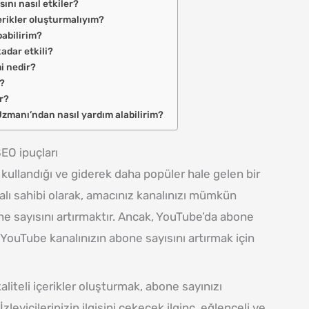
sını nasıl etkiler?
erikler oluşturmalıyım?
pabilirim?
dar etkili?
i nedir?
r?
ir?
zmanı’ndan nasıl yardım alabilirim?
EO ipuçları
kullandığı ve giderek daha popüler hale gelen bir
lı sahibi olarak, amacınız kanalınızı mümkün
ne sayısını artırmaktır. Ancak, YouTube’da abone
e, YouTube kanalınızın abone sayısını artırmak için
kaliteli içerikler oluşturmak, abone sayınızı
İzleyicilerinizin ilgisini çekecek ilginç, eğlenceli ve