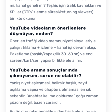
mi, kanal geneli mi? Teşhis için trafik kaynakları ve
KPI’lar (CTR/izlenme süresi/returning viewers)
birlikte okunur.
YouTube videolarım önerilenlere
düşmüyor, neden?
Önerilen trafiği video memnuniyeti sinyalleriyle
çalışır: tıklama + izleme + kanal içi devam akışı.
Paketleme (başlık/kapak/ilk 30–60 sn) ve end
screen/kart/seri yapısı birlikte ele alınır.
YouTube arama sonuçlarında
çıkmıyorum, sorun ne olabilir?
Yanlış niyet eşleşmesi, belirsiz başlık, zayıf
açıklama yapısı ve chapters olmaması en sık
sebeptir. “Anahtar kelime doldurma” çoğu zaman
çözüm değil, bazen zarardır.
Bu tip durumlar genelde video bazlı ele alınır ve