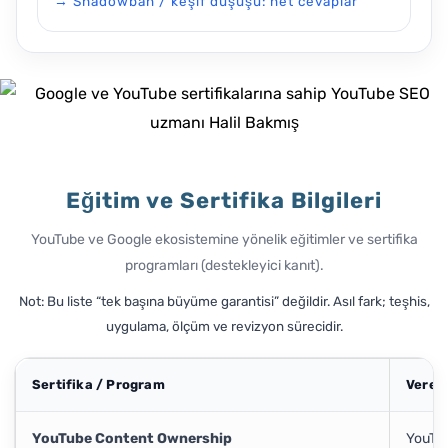
→ Shadowban / keşif düşüşü: net cevaplar
Eğitim ve Sertifika Bilgileri
YouTube ve Google ekosistemine yönelik eğitimler ve sertifika
programları (destekleyici kanıt).
Not: Bu liste “tek başına büyüme garantisi” değildir. Asıl fark; teşhis,
uygulama, ölçüm ve revizyon sürecidir.
Sertifika / Program
Veren
YouTube Content Ownership
YouTu