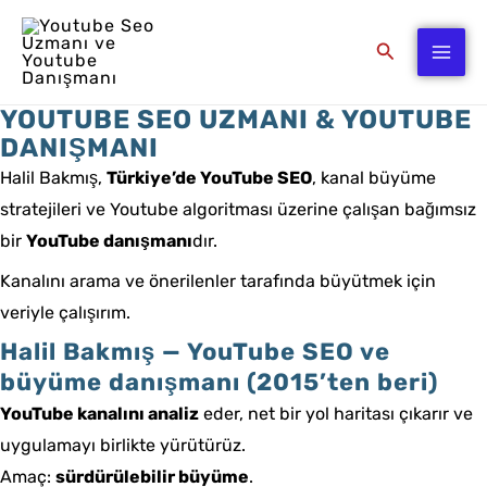
İçeriğe
atla
Arama
YOUTUBE SEO UZMANI & YOUTUBE
DANIŞMANI
Halil Bakmış,
Türkiye’de YouTube SEO
, kanal büyüme
stratejileri ve Youtube algoritması üzerine çalışan bağımsız
bir
YouTube danışmanı
dır.
Kanalını arama ve önerilenler tarafında büyütmek için
veriyle çalışırım.
Halil Bakmış — YouTube SEO ve
büyüme danışmanı (2015’ten beri)
YouTube kanalını analiz
eder, net bir yol haritası çıkarır ve
uygulamayı birlikte yürütürüz.
Amaç:
sürdürülebilir büyüme
.