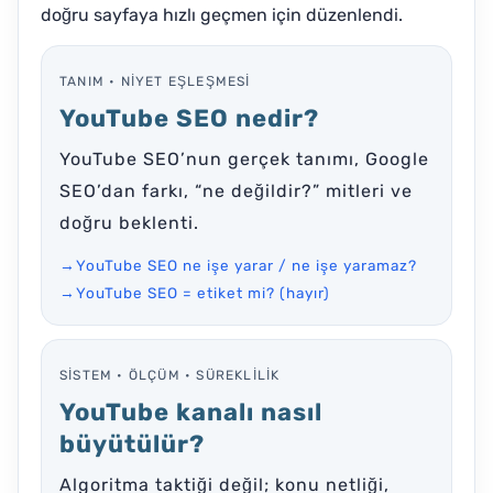
doğru sayfaya hızlı geçmen için düzenlendi.
TANIM • NIYET EŞLEŞMESI
YouTube SEO nedir?
YouTube SEO’nun gerçek tanımı, Google
SEO’dan farkı, “ne değildir?” mitleri ve
doğru beklenti.
→
YouTube SEO ne işe yarar / ne işe yaramaz?
→
YouTube SEO = etiket mi? (hayır)
SISTEM • ÖLÇÜM • SÜREKLILIK
YouTube kanalı nasıl
büyütülür?
Algoritma taktiği değil; konu netliği,