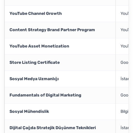
YouTube Channel Growth
YouTu
Content Strategy Brand Partner Program
YouTu
YouTube Asset Monetization
YouTu
Store Listing Certificate
Googl
Sosyal Medya Uzmanlığı
İstanb
Fundamentals of Digital Marketing
Googl
Sosyal Mühendislik
Bilgi 
Dijital Çağda Stratejik Düşünme Teknikleri
İstanb