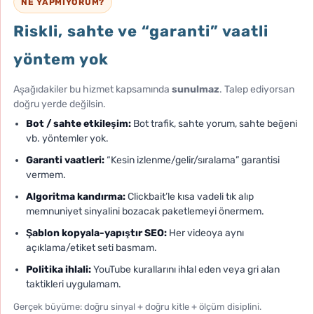
NE YAPMIYORUM?
Riskli, sahte ve “garanti” vaatli
yöntem yok
Aşağıdakiler bu hizmet kapsamında
sunulmaz
. Talep ediyorsan
doğru yerde değilsin.
Bot / sahte etkileşim:
Bot trafik, sahte yorum, sahte beğeni
vb. yöntemler yok.
Garanti vaatleri:
“Kesin izlenme/gelir/sıralama” garantisi
vermem.
Algoritma kandırma:
Clickbait’le kısa vadeli tık alıp
memnuniyet sinyalini bozacak paketlemeyi önermem.
Şablon kopyala-yapıştır SEO:
Her videoya aynı
açıklama/etiket seti basmam.
Politika ihlali:
YouTube kurallarını ihlal eden veya gri alan
taktikleri uygulamam.
Gerçek büyüme: doğru sinyal + doğru kitle + ölçüm disiplini.