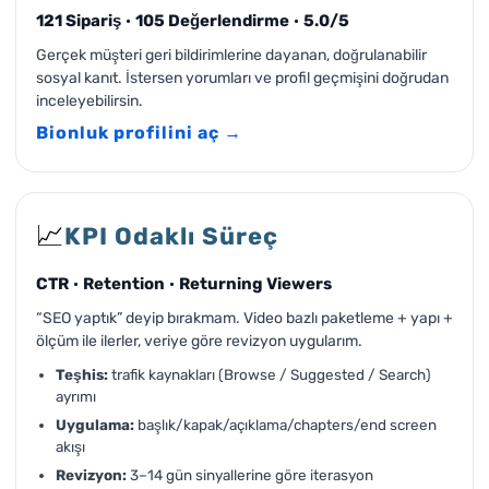
121 Sipariş
·
105 Değerlendirme
·
5.0/5
Gerçek müşteri geri bildirimlerine dayanan, doğrulanabilir
sosyal kanıt. İstersen yorumları ve profil geçmişini doğrudan
inceleyebilirsin.
Bionluk profilini aç →
📈
KPI Odaklı Süreç
CTR
·
Retention
·
Returning Viewers
“SEO yaptık” deyip bırakmam. Video bazlı paketleme + yapı +
ölçüm ile ilerler, veriye göre revizyon uygularım.
Teşhis:
trafik kaynakları (Browse / Suggested / Search)
ayrımı
Uygulama:
başlık/kapak/açıklama/chapters/end screen
akışı
Revizyon:
3–14 gün sinyallerine göre iterasyon