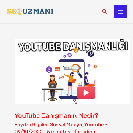
İçeriğe
Arama
atla
YOUTUBE
DANIŞMANLIK
NEDIR?
YouTube Danışmanlık Nedir?
Faydalı Bilgiler
,
Sosyal Medya
,
Youtube
•
09/10/2022
•
5 minutes of reading