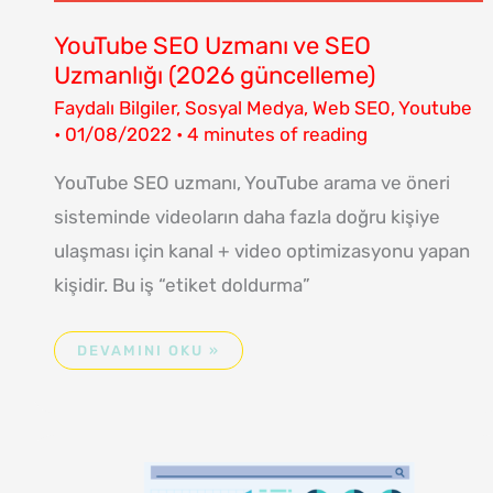
YouTube SEO Uzmanı ve SEO
Uzmanlığı (2026 güncelleme)
Faydalı Bilgiler
,
Sosyal Medya
,
Web SEO
,
Youtube
•
01/08/2022
•
4 minutes of reading
YouTube SEO uzmanı, YouTube arama ve öneri
sisteminde videoların daha fazla doğru kişiye
ulaşması için kanal + video optimizasyonu yapan
kişidir. Bu iş “etiket doldurma”
DEVAMINI OKU »
YOUTUBE
KANAL
ANALIZI
NEDIR?