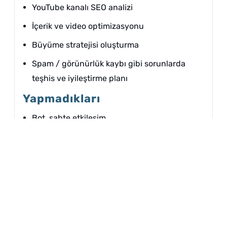
YouTube kanalı SEO analizi
İçerik ve video optimizasyonu
Büyüme stratejisi oluşturma
Spam / görünürlük kaybı gibi sorunlarda
teşhis ve iyileştirme planı
Yapmadıkları
Bot, sahte etkileşim
Garantili sonuç vaadi
Sahte yorum / sahte referans
Politika ihlali gerektiren yöntemler
Hizmetler