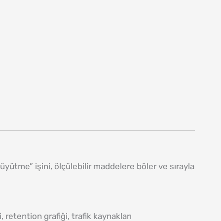
ütme” işini, ölçülebilir maddelere böler ve sırayla
retention grafiği, trafik kaynakları