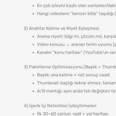
En çok izleyici kaybı olan saniyeler/daki
Hangi videoların “benzer kitle” taşıdığı
2) Anahtar Kelime ve Niyet Eşleşmesi
Arama niyeti: bilgi mi, çözüm mü, karşıl
Video konusu ↔ aranan terim uyumu (y
Kanalın “konu haritası” (YouTube’un se
3) Paketleme Optimizasyonu (Başlık + Thumb
Başlık: ana kelime + net sonuç vaadi
Thumbnail: başlığı tekrar etmez, tamam
A/B mantığı: aynı anda tek değişken tes
4) İçerik İçi Retention İyileştirmeleri
İlk 30–60 saniye: vaat + yol haritası