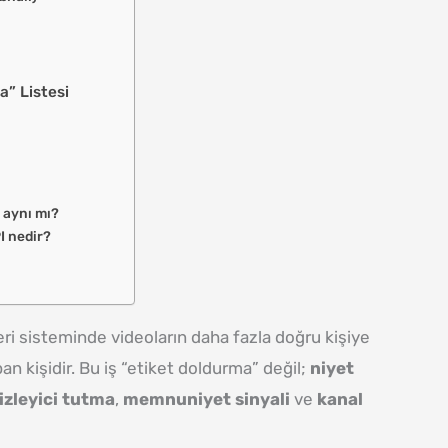
?
” Listesi
 aynı mı?
I nedir?
ri sisteminde videoların daha fazla doğru kişiye
n kişidir. Bu iş “etiket doldurma” değil;
niyet
izleyici tutma
,
memnuniyet sinyali
ve
kanal