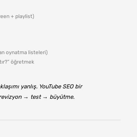
i
een + playlist)
an oynatma listeleri)
atır?” öğretmek
aklaşımı yanlış. YouTube SEO bir
revizyon → test → büyütme.