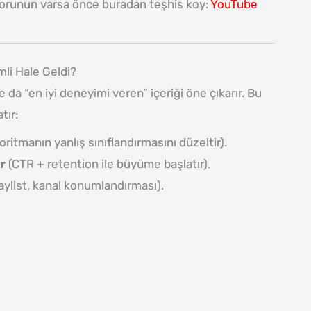
sorunun varsa önce buradan teşhis koy:
YouTube
i Hale Geldi?
da “en iyi deneyimi veren” içeriği öne çıkarır. Bu
tır:
oritmanın yanlış sınıflandırmasını düzeltir).
r
(CTR + retention ile büyüme başlatır).
laylist, kanal konumlandırması).