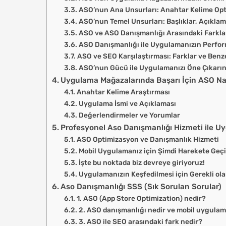
ASO’nun Ana Unsurları: Anahtar Kelime Op
ASO’nun Temel Unsurları: Başlıklar, Açıklam
ASO ve ASO Danışmanlığı Arasındaki Farkla
ASO Danışmanlığı ile Uygulamanızın Perfor
ASO ve SEO Karşılaştırması: Farklar ve Benze
ASO’nun Gücü ile Uygulamanızı Öne Çıkarı
Uygulama Mağazalarında Başarı İçin ASO Nası
Anahtar Kelime Araştırması
Uygulama İsmi ve Açıklaması
Değerlendirmeler ve Yorumlar
Profesyonel Aso Danışmanlığı Hizmeti ile Uy
ASO Optimizasyon ve Danışmanlık Hizmeti
Mobil Uygulamanız için Şimdi Harekete Geçi
İşte bu noktada biz devreye giriyoruz!
Uygulamanızın Keşfedilmesi için Gerekli ol
Aso Danışmanlığı SSS (Sık Sorulan Sorular)
1. ASO (App Store Optimization) nedir?
2. ASO danışmanlığı nedir ve mobil uygulam
3. ASO ile SEO arasındaki fark nedir?