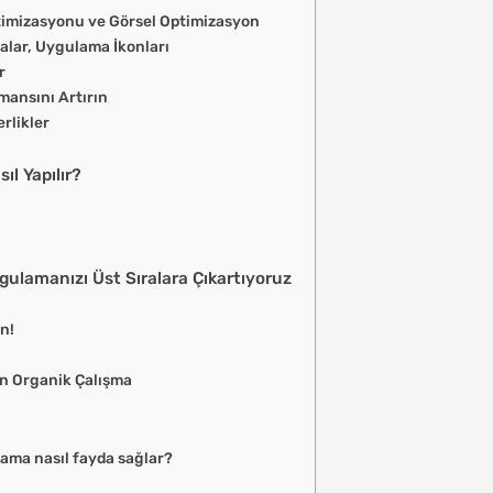
timizasyonu ve Görsel Optimizasyon
alar, Uygulama İkonları
r
mansını Artırın
rlikler
n
l Yapılır?
gulamanızı Üst Sıralara Çıkartıyoruz
n!
an Organik Çalışma
ama nasıl fayda sağlar?